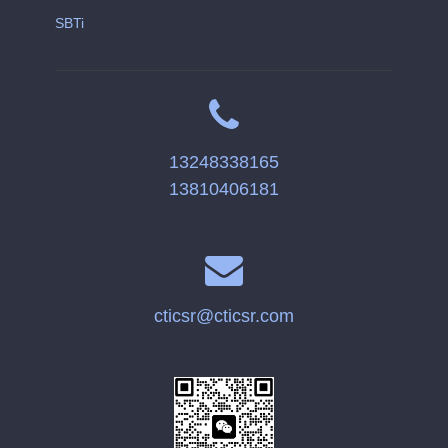
SBTi
13248338165
13810406181
cticsr@cticsr.com