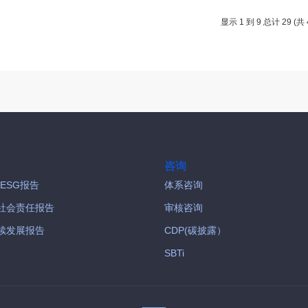
显示 1 到 9 总计 29 (共 
咨询
/ESG报告
体系咨询
社会责任报告
审核咨询
续发展报告
CDP(碳披露）
SBTi