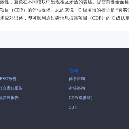
致性，避免在不同模块中出现相互矛盾的表述。提交前要全面检
目（CDP）的评估要求。总的来说，C 级填报的核心是 “真实
应对思路，即可顺利通过碳信息披露项目（CDP）的 C 级认
咨询
/ESG报告
体系咨询
社会责任报告
审核咨询
续发展报告
CDP(碳披露）
SBTi